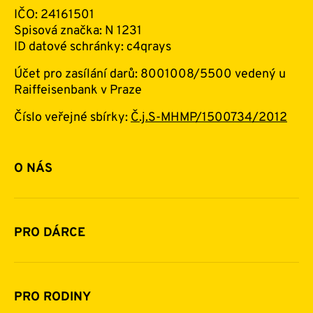
IČO: 24161501
Spisová značka: N 1231
ID datové schránky: c4qrays
Účet pro zasílání darů: 8001008/5500 vedený u
Raiffeisenbank v Praze
Číslo veřejné sbírky:
Č.j.S-MHMP/1500734/2012
O NÁS
Základní informace o nadaci
Historie a zakladatelé
PRO DÁRCE
Financování
Jak pomáhat
Pomoc v číslech
Daňová uznatelnost darů
PRO RODINY