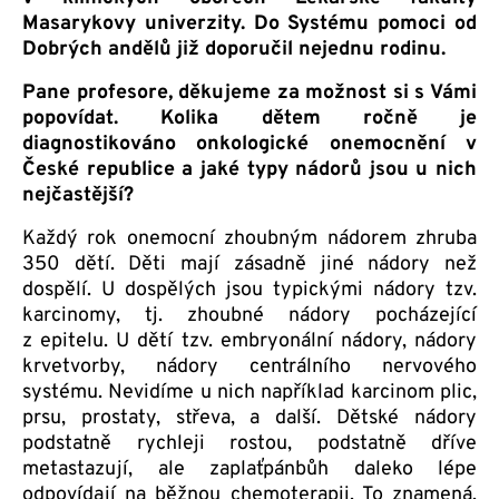
Masarykovy univerzity. Do Systému pomoci od
Dobrých andělů již doporučil nejednu rodinu.
Pane profesore, děkujeme za možnost si s Vámi
popovídat. Kolika dětem ročně je
diagnostikováno onkologické onemocnění v
České republice a jaké typy nádorů jsou u nich
nejčastější?
Každý rok onemocní zhoubným nádorem zhruba
350 dětí. Děti mají zásadně jiné nádory než
dospělí. U dospělých jsou typickými nádory tzv.
karcinomy, tj. zhoubné nádory pocházející
z epitelu. U dětí tzv. embryonální nádory, nádory
krvetvorby, nádory centrálního nervového
systému. Nevidíme u nich například karcinom plic,
prsu, prostaty, střeva, a další. Dětské nádory
podstatně rychleji rostou, podstatně dříve
metastazují, ale zaplaťpánbůh daleko lépe
odpovídají na běžnou chemoterapii. To znamená,