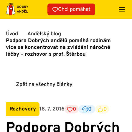
Přeskočit
Chci pomáhat
na
obsah
Úvod
Andělský blog
Podpora Dobrých andělů pomáhá rodinám
více se koncentrovat na zvládání náročné
léčby – rozhovor s prof. Štěrbou
Zpět na všechny články
Rozhovory
18. 7. 2016
0
0
0
Podpora Dobrých