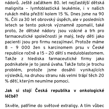
nádorů. Ještě začátkem 80. let nejčastější dětská
malignita – lymfoblastická leukémie, i v našich
rukách měla přežití kolem 15 %. Dnes jsme na 90
%. Čili za 30 let obrovský úspěch, ale v posledních
letech se tento pokrok významně zpomalil, také
proto, že dětské nádory jsou vzácné a trh pro
farmaceutické společnosti je malý, tedy děti jako
pacienti jsou pro firmu nezajímaví. Protože máme
8 – 9 000 žen s karcinomem prsu v České
republice ročně a 15 – 20 dětí s meduloblastomem.
Takže z hlediska farmaceutické firmy jako
podnikatele je to jasná úvaha. Takže toto je trochu
problém, protože jsme dosáhli vynikajících
výsledků, na druhou stranu nás velmi trápí těch 20
% dětí, kterým neumíme pomoci.
Jak si stojí Česká republika v onkologické
léčbě?
Skvěle, patříme do světové extraligy. A tím vůbec