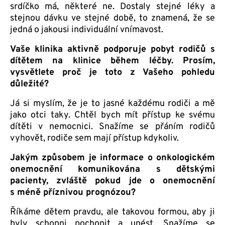
srdíčko má, některé ne. Dostaly stejné léky a
stejnou dávku ve stejné době, to znamená, že se
jedná o jakousi individuální vnímavost.
Vaše klinika aktivně podporuje pobyt rodičů s
dítětem na klinice během léčby. Prosím,
vysvětlete proč je toto z Vašeho pohledu
důležité?
Já si myslím, že je to jasné každému rodiči a mě
jako otci taky. Chtěl bych mít přístup ke svému
dítěti v nemocnici. Snažíme se přáním rodičů
vyhovět, rodiče sem mají přístup kdykoliv.
Jakým způsobem je informace o onkologickém
onemocnění komunikována s dětskými
pacienty, zvláště pokud jde o onemocnění
s méně příznivou prognózou?
Říkáme dětem pravdu, ale takovou formou, aby ji
byly schopni pochopit a unést. Snažíme se