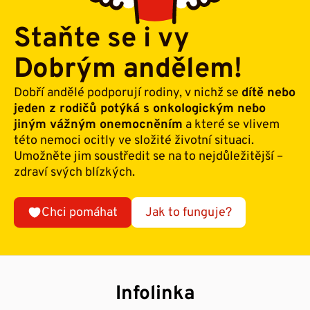
Staňte se i vy
Dobrým andělem!
Dobří andělé podporují rodiny, v nichž se
dítě nebo
jeden z rodičů potýká s onkologickým nebo
jiným vážným onemocněním
a které se vlivem
této nemoci ocitly ve složité životní situaci.
Umožněte jim soustředit se na to nejdůležitější –
zdraví svých blízkých.
Chci pomáhat
Jak to funguje?
Infolinka