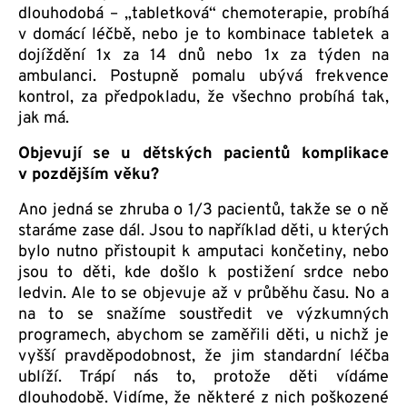
dlouhodobá – „tabletková“ chemoterapie, probíhá
v domácí léčbě, nebo je to kombinace tabletek a
dojíždění 1x za 14 dnů nebo 1x za týden na
ambulanci. Postupně pomalu ubývá frekvence
kontrol, za předpokladu, že všechno probíhá tak,
jak má.
Objevují se u dětských pacientů komplikace
v pozdějším věku?
Ano jedná se zhruba o 1/3 pacientů, takže se o ně
staráme zase dál. Jsou to například děti, u kterých
bylo nutno přistoupit k amputaci končetiny, nebo
jsou to děti, kde došlo k postižení srdce nebo
ledvin. Ale to se objevuje až v průběhu času. No a
na to se snažíme soustředit ve výzkumných
programech, abychom se zaměřili děti, u nichž je
vyšší pravděpodobnost, že jim standardní léčba
ublíží. Trápí nás to, protože děti vídáme
dlouhodobě. Vidíme, že některé z nich poškozené