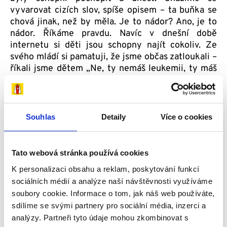
vyvarovat cizích slov, spíše opisem – ta buňka se
chová jinak, než by měla. Je to nádor? Ano, je to
nádor. Říkáme pravdu. Navíc v dnešní době
internetu si děti jsou schopny najít cokoliv. Ze
svého mládí si pamatuji, že jsme občas zatloukali –
říkali jsme dětem „Ne, ty nemáš leukemii, ty máš
zánět“, když se ptali „A proč nemám vlasy?“
odpovídali jsme „No to taky někdy u zánětu může
být“. Pak mi slečna, která se s tím prala, říkala, že
jsem jí několik let lhal a že nám nevěří. Tohle se
Souhlas
Detaily
Více o cookies
zaplaťpánbůh už nedělá, říkáme dětem pravdu,
protože jsem přesvědčen, že to jinak nejde.
Musíme říci pravdu, ale nikdy jim nesmíme vzít
Tato webová stránka používá cookies
naději. Pacientovi nikdy nesmíme vzít naději – na
K personalizaci obsahu a reklam, poskytování funkcí
to, že pokud ho již nemůžeme vyléčit, tak mu
sociálních médií a analýze naší návštěvnosti využíváme
aspoň prodloužíme život v takové kvalitě, aby to
soubory cookie. Informace o tom, jak náš web používáte,
pro něj bylo zajímavé a měl naději na to, že
sdílíme se svými partnery pro sociální média, inzerci a
případně zemře v okruhu svých blízkých, a že ho
analýzy. Partneři tyto údaje mohou zkombinovat s
při tom nebude nic bolet. Alespoň to.