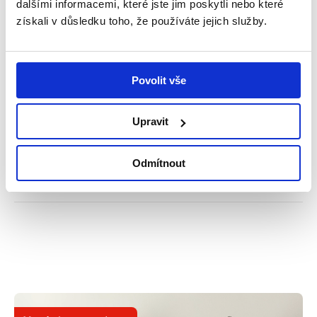
dalšími informacemi, které jste jim poskytli nebo které
Děkujeme za Váš čas a přejeme mnoho dalších
získali v důsledku toho, že používáte jejich služby.
uzdravených pacientů!
Sdílet tento příspěvek
Povolit vše
Přidat reakci
Upravit
0
0
0
Rozhovory
Odmítnout