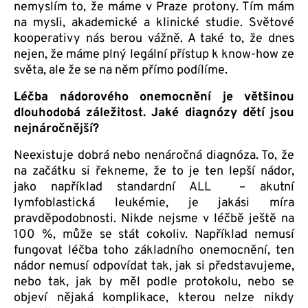
nemyslím to, že máme v Praze protony. Tím mám
na mysli, akademické a klinické studie. Světové
kooperativy nás berou vážně. A také to, že dnes
nejen, že máme plný legální přístup k know-how ze
světa, ale že se na něm přímo podílíme.
Léčba nádorového onemocnění je většinou
dlouhodobá záležitost. Jaké diagnózy dětí jsou
nejnáročnější?
Neexistuje dobrá nebo nenáročná diagnóza. To, že
na začátku si řekneme, že to je ten lepší nádor,
jako například standardní ALL – akutní
lymfoblastická leukémie, je jakási míra
pravděpodobnosti. Nikde nejsme v léčbě ještě na
100 %, může se stát cokoliv. Například nemusí
fungovat léčba toho základního onemocnění, ten
nádor nemusí odpovídat tak, jak si představujeme,
nebo tak, jak by měl podle protokolu, nebo se
objeví nějaká komplikace, kterou nelze nikdy