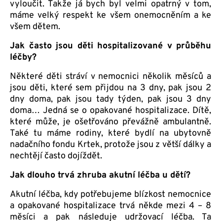
vyloučit. Takže já bych byl velmi opatrný v tom,
máme velký respekt ke všem onemocněním a ke
všem dětem.
Jak často jsou děti hospitalizované v průběhu
léčby?
Některé děti stráví v nemocnici několik měsíců a
jsou děti, které sem přijdou na 3 dny, pak jsou 2
dny doma, pak jsou tady týden, pak jsou 3 dny
doma… Jedná se o opakované hospitalizace. Dítě,
které může, je ošetřováno převážně ambulantně.
Také tu máme rodiny, které bydlí na ubytovně
nadačního fondu Krtek, protože jsou z větší dálky a
nechtějí často dojíždět.
Jak dlouho trvá zhruba akutní léčba u dětí?
Akutní léčba, kdy potřebujeme blízkost nemocnice
a opakované hospitalizace trvá někde mezi 4 – 8
měsíci a pak následuje udržovací léčba. Ta