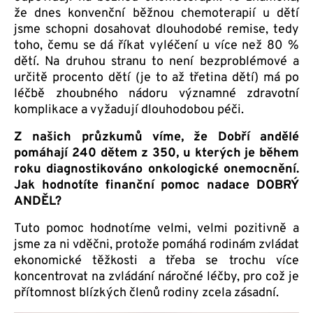
že dnes konvenční běžnou chemoterapií u dětí
jsme schopni dosahovat dlouhodobé remise, tedy
toho, čemu se dá říkat vyléčení u více než 80 %
dětí. Na druhou stranu to není bezproblémové a
určitě procento dětí (je to až třetina dětí) má po
léčbě zhoubného nádoru významné zdravotní
komplikace a vyžadují dlouhodobou péči.
Z našich průzkumů víme, že Dobří andělé
pomáhají 240 dětem z 350, u kterých je během
roku diagnostikováno onkologické onemocnění.
Jak hodnotíte finanční pomoc nadace DOBRÝ
ANDĚL?
Tuto pomoc hodnotíme velmi, velmi pozitivně a
jsme za ni vděčni, protože pomáhá rodinám zvládat
ekonomické těžkosti a třeba se trochu více
koncentrovat na zvládání náročné léčby, pro což je
přítomnost blízkých členů rodiny zcela zásadní.