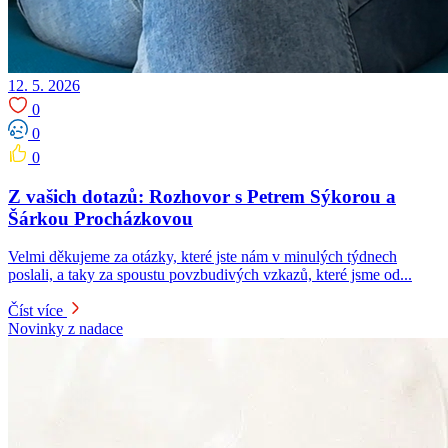
12. 5. 2026
0
0
0
Z vašich dotazů: Rozhovor s Petrem Sýkorou a
Šárkou Procházkovou
Velmi děkujeme za otázky, které jste nám v minulých týdnech
poslali, a taky za spoustu povzbudivých vzkazů, které jsme od...
Číst více
Novinky z nadace