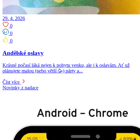
29. 4. 2026
0
0
0
Andělské oslavy
Krásné počasí láká nejen k pobytu venku, ale i k oslavám. Ať už
plánujete malou (nebo větší 🥳) párty a...
Číst více
Novinky z nadace