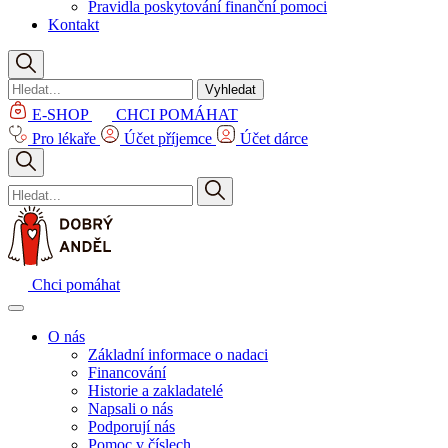
Pravidla poskytování finanční pomoci
Kontakt
Vyhledat
E-SHOP
CHCI POMÁHAT
Pro lékaře
Účet příjemce
Účet dárce
Chci pomáhat
O nás
Základní informace o nadaci
Financování
Historie a zakladatelé
Napsali o nás
Podporují nás
Pomoc v číslech