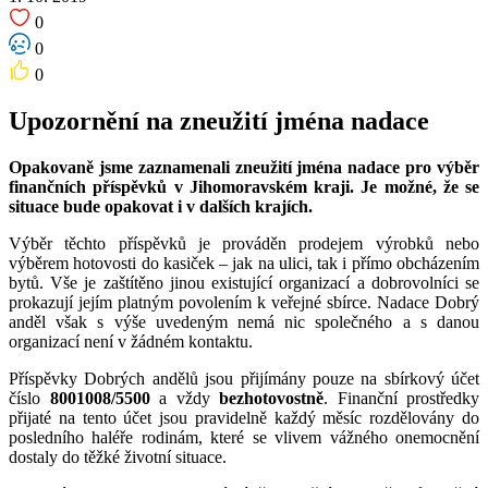
0
0
0
Upozornění na zneužití jména nadace
Opakovaně jsme zaznamenali zneužití jména nadace pro výběr
finančních příspěvků v Jihomoravském kraji. Je možné, že se
situace bude opakovat i v dalších krajích.
Výběr těchto příspěvků je prováděn prodejem výrobků nebo
výběrem hotovosti do kasiček – jak na ulici, tak i přímo obcházením
bytů. Vše je zaštítěno jinou existující organizací a dobrovolníci se
prokazují jejím platným povolením k veřejné sbírce. Nadace Dobrý
anděl však s výše uvedeným nemá nic společného a s danou
organizací není v žádném kontaktu.
Příspěvky Dobrých andělů jsou přijímány pouze na sbírkový účet
číslo
8001008/5500
a vždy
bezhotovostně
. Finanční prostředky
přijaté na tento účet jsou pravidelně každý měsíc rozdělovány do
posledního haléře rodinám, které se vlivem vážného onemocnění
dostaly do těžké životní situace.