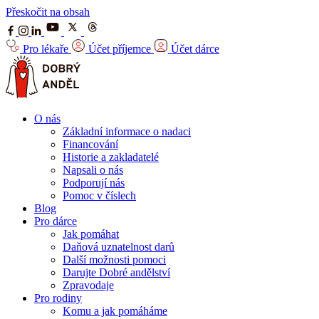
Přeskočit na obsah
Pro lékaře
Účet příjemce
Účet dárce
O nás
Základní informace o nadaci
Financování
Historie a zakladatelé
Napsali o nás
Podporují nás
Pomoc v číslech
Blog
Pro dárce
Jak pomáhat
Daňová uznatelnost darů
Další možnosti pomoci
Darujte Dobré andělství
Zpravodaje
Pro rodiny
Komu a jak pomáháme