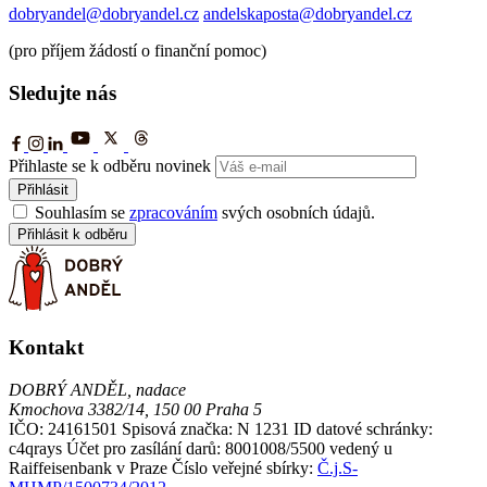
dobryandel@dobryandel.cz
andelskaposta@dobryandel.cz
(pro příjem žádostí o finanční pomoc)
Sledujte nás
Přihlaste se k odběru novinek
Přihlásit
Souhlasím se
zpracováním
svých osobních údajů.
Přihlásit k odběru
Kontakt
DOBRÝ ANDĚL, nadace
Kmochova 3382/14, 150 00 Praha 5
IČO: 24161501
Spisová značka: N 1231
ID datové schránky:
c4qrays
Účet pro zasílání darů: 8001008/5500 vedený u
Raiffeisenbank v Praze
Číslo veřejné sbírky:
Č.j.S-