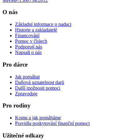
MHMP/1500734/2012
O nás
Základní informace o nadaci
Historie a zakladatelé
Financování
Pomoc v číslech
Podporují nás
Napsali o nás
Pro dárce
Jak pomáhat
Daňová uznatelnost darů
Další možnosti pomoci
Zpravodaje
Pro rodiny
Komu a jak pomáháme
Pravidla poskytování finanční pomoci
Užitečné odkazy