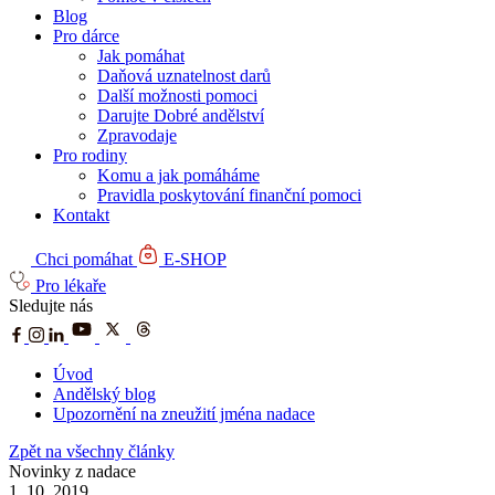
Blog
Pro dárce
Jak pomáhat
Daňová uznatelnost darů
Další možnosti pomoci
Darujte Dobré andělství
Zpravodaje
Pro rodiny
Komu a jak pomáháme
Pravidla poskytování finanční pomoci
Kontakt
Chci pomáhat
E-SHOP
Pro lékaře
Sledujte nás
Úvod
Andělský blog
Upozornění na zneužití jména nadace
Zpět na všechny články
Novinky z nadace
1. 10. 2019