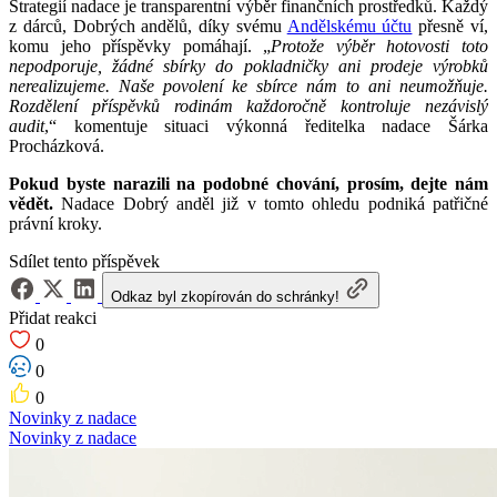
Strategií nadace je transparentní výběr finančních prostředků. Každý
z dárců, Dobrých andělů, díky svému
Andělskému účtu
přesně ví,
komu jeho příspěvky pomáhají. „
Protože výběr hotovosti toto
nepodporuje, žádné sbírky do pokladničky ani prodeje výrobků
nerealizujeme. Naše povolení ke sbírce nám to ani neumožňuje.
Rozdělení příspěvků rodinám každoročně kontroluje nezávislý
audit
,“ komentuje situaci výkonná ředitelka nadace Šárka
Procházková.
Pokud byste narazili na podobné chování, prosím, dejte nám
vědět.
Nadace Dobrý anděl již v tomto ohledu podniká patřičné
právní kroky.
Sdílet tento příspěvek
Odkaz byl zkopírován do schránky!
Přidat reakci
0
0
0
Novinky z nadace
Novinky z nadace