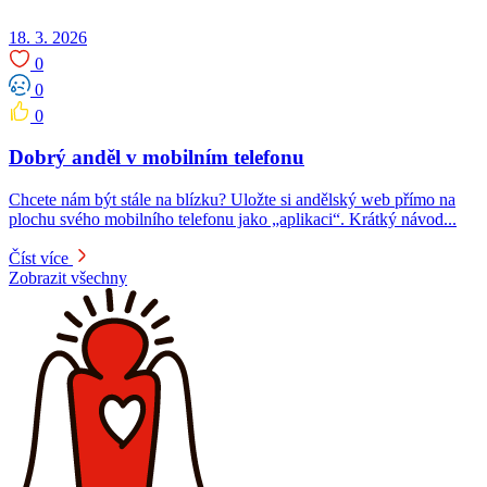
18. 3. 2026
0
0
0
Dobrý anděl v mobilním telefonu
Chcete nám být stále na blízku? Uložte si andělský web přímo na
plochu svého mobilního telefonu jako „aplikaci“. Krátký návod...
Číst více
Zobrazit všechny