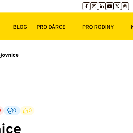
BLOG
PRO DÁRCE
PRO RODINY
jovnice
0
0
0
ice