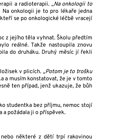
apii a radio­terapii.
„Na onkologii to
. Na onkologii je to pro lékaře jedna
kteří se po onkologické léčbě vracejí
c z jejího těla vyhnat. Školu předtím
ylo reálné. Takže nastoupila znovu
pila do druháku. Druhý měsíc jí řekli
ložisek v plicích.
„Potom je to trošku
a a musím konstatovat, že je v tomto
esně ten případ, jenž ukazuje, že bůh
ko studentka bez příjmu, nemoc stojí
a a požádala ji o příspěvek.
nebo některé z dětí trpí rakovinou