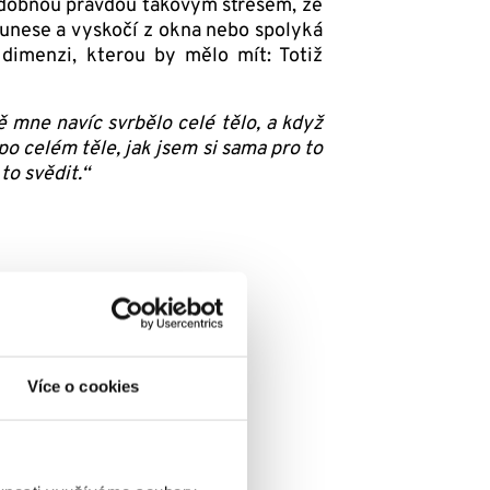
podobnou pravdou takovým stresem, že
unese a vyskočí z okna nebo spolyká
í dimenzi, kterou by mělo mít: Totiž
ně mne navíc svrbělo celé tělo, a když
 po celém těle, jak jsem si sama pro to
to svědit.“
Více o cookies