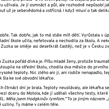
vu užívala. Je jí osmnáct a půl, ale rozhodně nepůsobí j
ut už je sebevědomá a vstřícná. I když mluví o tak delikát
ře. Tak dobře, jak to má stále míň dětí. Vyrůstala v úp
adní škole učila, nefetovala a nechodila za školu. A neko
 Zuzka se směje asi desetkrát častěji, než je v Česku zv
 Zuzka pořád dívka je. Píšu mladé ženy, protože traum
stoupila na střední školu, chodila dva měsíce do prvního
vysoké teploty. Nic zlého ani ji, ani rodiče nenapadlo, 
k šla ke své obvodní lékařce.
ch čtrnáct dní je brala. Teploty neustávaly, ale lékařka s
ezl dceru do Motola, kde jí udělali všechny testy, které
 ORL. Měla jsem Hodgkinův lymfom.”
To je jiným názvem „
 uzliny. Ty máme v celém těle.