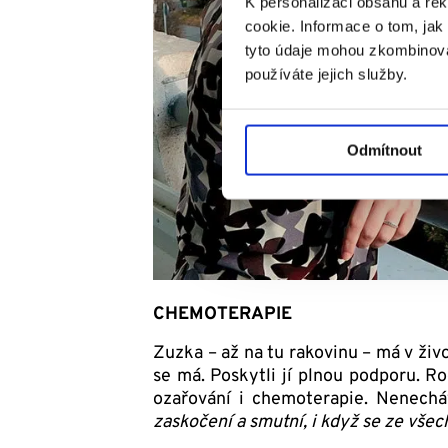
K personalizaci obsahu a re
cookie. Informace o tom, jak
tyto údaje mohou zkombinovat
používáte jejich služby.
Odmítnout
CHEMOTERAPIE
Zuzka – až na tu rakovinu – má v život
se má. Poskytli jí plnou podporu. Rod
ozařování i chemoterapie. Nenech
zaskočení a smutní, i když se ze všech