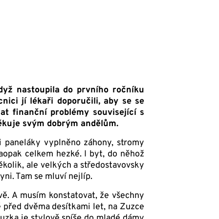
dyž nastoupila do prvního ročníku
ici jí lékaři doporučili, aby se se
at finanční problémy související s
 děkuje svým dobrým andělům.
i paneláky vyplněno záhony, stromy
naopak celkem hezké. I byt, do něhož
kolik, ale velkých a středostavovsky
ni. Tam se mluví nejlíp.
avě. A musím konstatovat, že všechny
ě před dvěma desítkami let, na Zuzce
Zuzka je stylově spíše do mladé dámy