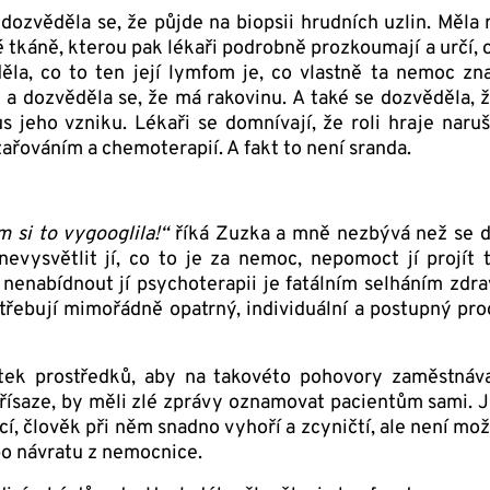
ozvěděla se, že půjde na bio­psii hrudních uzlin. Měla n
 tkáně, kterou pak lékaři podrobně prozkoumají a určí, o
ěla, co to ten její lymfom je, co vlastně ta nemoc zn
 a dozvěděla se, že má rakovinu. A také se dozvěděla,
jeho vzniku. Lékaři se domnívají, že roli hraje naru
zařováním a chemoterapií. A fakt to není sranda.
 si to vygooglila!“
říká Zuzka a mně nezbývá než se do
, nevysvětlit jí, co to je za nemoc, nepomoct jí projí
 nenabídnout jí psychoterapii je fatálním selháním zdrav
 potřebují mimořádně opatrný, individuální a postupný pro
ek prostředků, aby na takovéto pohovory zaměstnával
přísaze, by měli zlé zprávy oznamovat pacientům sami. 
, člověk při něm snadno vyhoří a zcyničtí, ale není mož
o návratu z nemocnice.