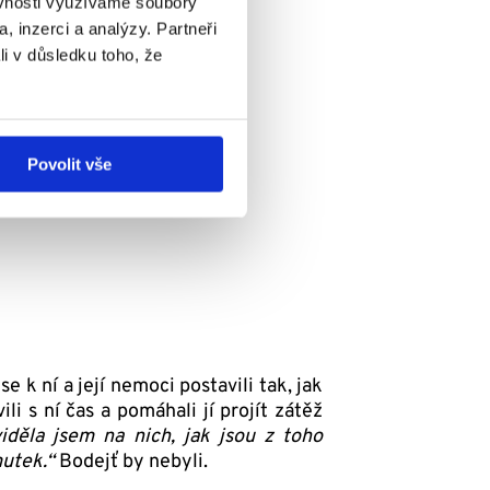
ěvnosti využíváme soubory
, inzerci a analýzy. Partneři
li v důsledku toho, že
Povolit vše
e k ní a její nemoci postavili tak, jak
li s ní čas a pomáhali jí projít zátěž
iděla jsem na nich, jak jsou z toho
mutek.“
Bodejť by nebyli.