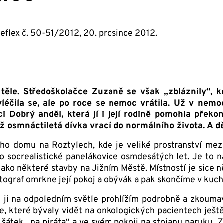
Reflex č. 50-51/2012, 20. prosince 2012.
ěle. Středoškolačce Zuzaně se však „zbláznily“, k
yléčila se, ale po roce se nemoc vrátila. Už v nemocn
i Dobrý anděl, která jí i její rodině pomohla překon
ž osmnáctiletá dívka vrací do normálního života. A
ho domu na Roztylech, kde je veliké prostranství mez
o socrealistické panelákovice osmdesátých let. Je to 
ko některé stavby na Jižním Městě. Místností je sice ně
tograf omrkne její pokoj a obývák a pak skončíme v kuchy
 si ji na odpoledním světle prohlížím podrobně a zkoum
, které bývaly vidět na onkologických pacientech ješt
 šátek „na piráta“ a ve svém pokoji na stojanu paruku. 