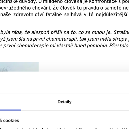
 medicínské důvody. U mladého člověka je konfrontace s 
ebevražedného chování. Že člověk tu pravdu o samotě ne
naše zdravotnictví fatálně selhává v té nejdůležitějš
byla ráda, že alespoň přišli na to, co se mnou je. Straš
Když jsem šla na první chemoterapii, tak jsem měla strupy
e první chemoterapie mi vlastně hned pomohla. Přestalo 
Detaily
á cookies