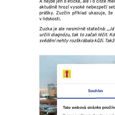
A nejde jen o etické, ale i o čistě
aktuál­ně hrozí vysoké nebezpečí s
prášky. Zuzčin příklad ukazuje, že 
v lidskosti.
Zuzka je ale nesmírně statečná:
„Já 
určili diagnózu, tak to začali léčit. 
svědění nehty rozškrábala kůži. Takž
Souhlas
Tato webová stránka použív