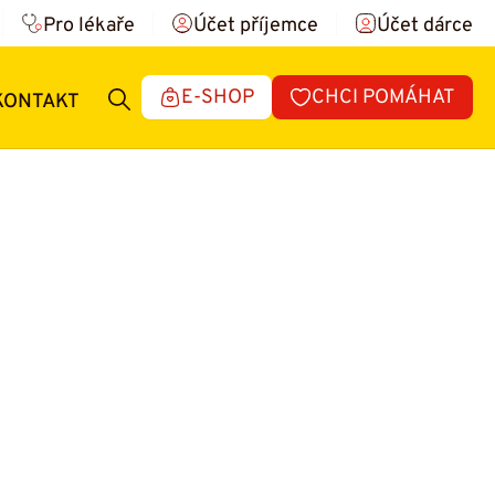
Pro lékaře
Účet příjemce
Účet dárce
E-SHOP
CHCI POMÁHAT
KONTAKT