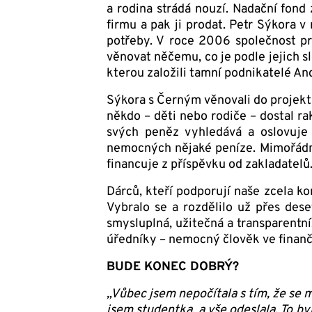
a rodina strádá nouzí. Nadační fond
firmu a pak ji prodat. Petr Sýkora 
potřeby. V roce 2006 společnost pro
věnovat něčemu, co je po­dle jejich 
kterou založili tamní podnikatelé An
Sýkora s Černým věnovali do projek
někdo – děti nebo rodiče – dostal r
svých peněz vyhledává a oslovuje 
nemocných nějaké peníze. Mimořádně
financuje z příspěvku od zakladatelů
Dárců, kteří podporují naše zcela ko
Vybralo se a rozdělilo už přes dese
smysluplná, užitečná a transparentní
úředníky – nemocný člověk ve finančn
BUDE KONEC DOBRÝ?
„Vůbec jsem nepočítala s tím, že se m
jsem studentka, a vše odeslala. To byl