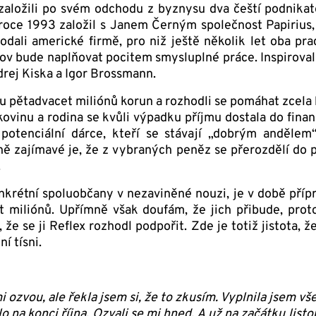
 založili po svém odchodu z byznysu dva čeští podnikat
v roce 1993 založil s Janem Černým společnost Papi­rius
dali americké firmě, pro niž ještě několik let oba prac
slov bude naplňovat pocitem smyslu­plné práce. Inspiroval
drej Kiska a Igor Brossmann.
tu pětadvacet miliónů korun a rozhodli se pomáhat zcel
akovinu a rodina se kvůli výpadku příjmu dostala do fin
potenciální dárce, kteří se stávají „dobrým andělem
 zajímavé je, že z vybraných peněz se přerozdělí do p
.
nkrétní spoluobčany v nezaviněné nouzi, je v době přípr
t miliónů. Upřímně však doufám, že jich přibude, proto
, že se ji Reflex rozhodl podpořit. Zde je totiž jistota,
í tísni.
i ozvou, ale řekla jsem si, že to zkusím. Vyplnila jsem vš
o na konci října. Ozvali se mi hned. A už na začátku list