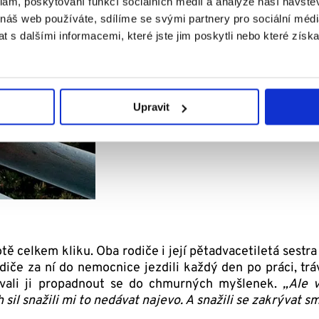
klam, poskytování funkcí sociálních médií a analýze naší návšt
 náš web používáte, sdílíme se svými partnery pro sociální média
 s dalšími informacemi, které jste jim poskytli nebo které získa
Upravit
ě celkem kliku. Oba rodiče i její pětadvacetiletá sestra s
iče za ní do nemocnice jezdili každý den po práci, trávi
ávali ji propadnout se do chmurných myšlenek.
„Ale v
 sil snažili mi to nedávat najevo. A snažili se zakrývat s