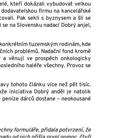
elé, kteří dokázali vybudovat velkou
, dodavatelskou firmu na kancelářské
ovali. Pak sekli s byznysem a šli se
i se na Slovensku nadací Dobrý anjel,
a konkrétním tuzemským rodinám, kde
ančních problémů. Nadační fond kromě
“ a věnují ve prospěch onkologicky
osledního haléře všechny. Provoz se
avy tohoto článku více než pět tisíc.
že iniciativa Dobrý anděl je natolik
 že peníze dárců dostane – neokousané
echny formuláře, přidala potvrzení, že
opadu od nich přišla první pomoc, čtyři