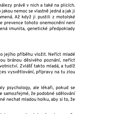
álezy právě v nich a také na plicích.
 jakou nemoc se vlastně jedná a jak ji
amená. Až když ji pustili z motolské
 že prevence tohoto onemocnění není
šená imunita, genetické předpoklady
 jejího příběhu vložit. Neříct mladé
t tou bránou děsivého poznání, neříct
otnictví. Zvlášť takto mladá, a tudíž
ces vysvětlování, přípravy na tu zlou
y psychology, ale lékaři, pokud se
Je samozřejmé, že podobné sdělování
né nechat mladou holku, aby si to, že