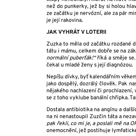
než do punkerky, jež by si holou hla
ze začátku je nervózní, ale za pár min
je její rakovina.
JAK VYHRÁT V LOTERII
Zuzka to měla od začátku rozdané dob
tátu i mámu, celkem dobře se na zákl
normální puberťák!“
říká a směje se.
čekal u mladé ženy s její diagnózou.
Nepíšu dívky, byť kalendářním věkem
jako dospělý, dozrálý člověk. Pak na
nějakého nachlazení či prochlazení, 
se z toho vyklube banální chřipka. Ta
Dostala antibiotika na angínu a další
na ni nenastoupil Zuzčin táta a nezav
pak řekli, co mi je, a poslali mě na
onemocnění, jež postihuje lymfatické