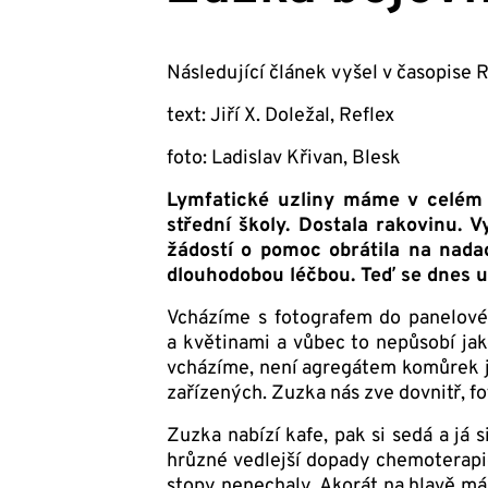
Následující článek vyšel v časopise 
text: Jiří X. Doležal, Reflex
foto: Ladislav Křivan, Blesk
Lymfatické uzliny máme v celém t
střední školy. Dostala rakovinu. V
žádostí o pomoc obrátila na nadac
dlouhodobou léčbou. Teď se dnes u
Vcházíme s fotografem do panelové
a květinami a vůbec to nepůsobí jak
vcházíme, není agregátem komůrek ja
zařízených. Zuzka nás zve dovnitř, fo
Zuzka nabízí kafe, pak si sedá a já
hrůzné vedlejší dopady chemoterapie
stopy nenechaly. Akorát na hlavě má