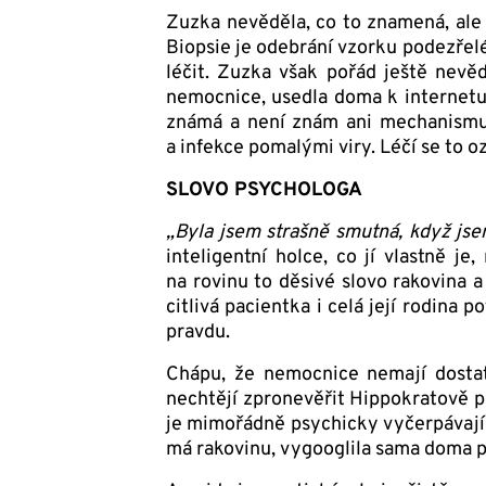
Zuzka nevěděla, co to znamená, ale d
Bio­psie je odebrání vzorku podezřelé
léčit. Zuzka však pořád ještě nevěd
nemocnice, usedla doma k internetu
známá a není znám ani mechanismus 
a infekce pomalými viry. Léčí se to o
SLOVO PSYCHOLOGA
„Byla jsem strašně smutná, když jsem
inteligentní holce, co jí vlastně je
na rovinu to děsivé slovo rakovina a
citlivá pacientka i celá její rodina
pravdu.
Chápu, že nemocnice nemají dostat
nechtějí zpronevěřit Hippokratově 
je mimořádně psychicky vyčerpávající
má rakovinu, vygooglila sama doma p