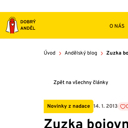
Přeskočit
na
obsah
O NÁS
Úvod
Andělský blog
Zuzka bo
Zpět na všechny články
Novinky z nadace
14. 1. 2013
Zuzka bojovn