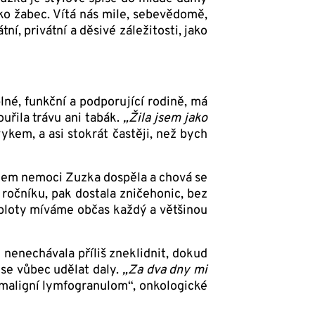
ako žabec. Vítá nás mile, sebevědomě,
ní, privátní a děsivé záležitosti, jako
lné, funkční a podporující rodině, má
uřila trávu ani tabák.
„Žila jsem jako
ykem, a asi stokrát častěji, než bych
atem nemoci Zuzka dospěla a chová se
 ročníku, pak dostala zničehonic, bez
teploty míváme občas každý a většinou
e nenechávala příliš zneklidnit, dokud
 se vůbec udělat daly.
„Za dva dny mi
maligní lymfogranulom“, onkologické