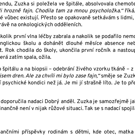
ndu, Zuzka si poležela ve špitále, absolvovala chemoter
yli hrozně fajn. Chodila tam za mnou psycholožka.“
říká
ké vůbec existují. Přesto se opakovaně setkávám s lidmi, 
právě na onkologických odděleních.
kolik první vlna léčby zabrala a nakolik se podařilo nemo
anglickou školu a dohánět dlouhé měsíce absence neb
. Rok chodila do školy, ukončila první ročník a nastou
erá zatím spala, ožila.
špitálu a na biopsii – odebrání živého vzorku tkáně – z 
em dren. Ale za chvíli mi bylo zase fajn,“
směje se Zuzk
sychické kondici než já. Je mi jí strašně líto. Je to př
 doporučila nadaci Dobrý anděl. Zuzka je samozřejmě ja
nančně není v nijak růžové situaci. Tak se s nadací spojil
ančními příspěvky rodinám s dětmi, kde otec, matka 